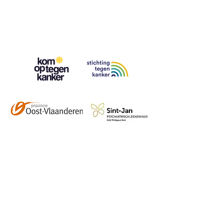
Contact
info@vzwhuysenestelt.be
+32 470 10 54 36
www.vzwhuysenestelt.be