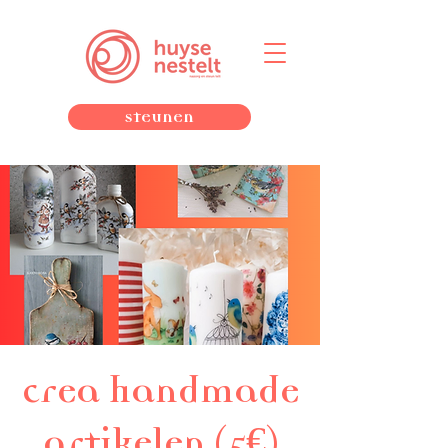
Steunen
crea handmade
artikelen (5€)