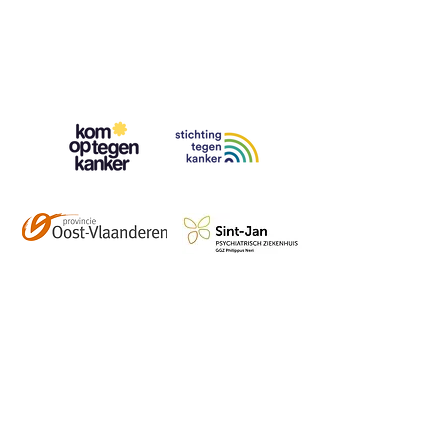
Contact
info@vzwhuysenestelt.be
+32 470 10 54 36
www.vzwhuysenestelt.be