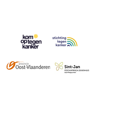
Contact
info@vzwhuysenestelt.be
+32 470 10 54 36
www.vzwhuysenestelt.be