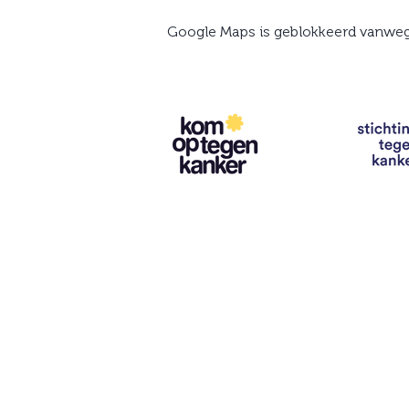
Google Maps is geblokkeerd vanwege 
Contact
info@vzwhuysenestelt.be
+32 470 10 54 36
www.vzwhuysenestelt.be