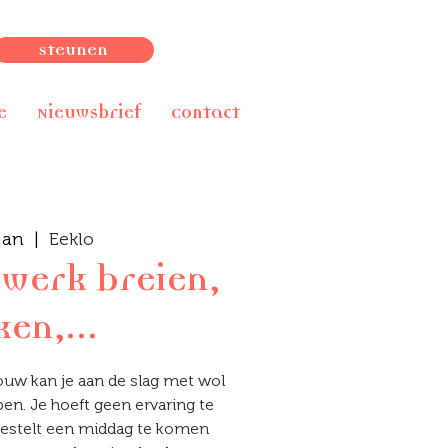
Steunen
e
Nieuwsbrief
Contact
jan
  |  
Eeklo
werk breien,
en,...
uw kan je aan de slag met wol
en. Je hoeft geen ervaring te
estelt een middag te komen