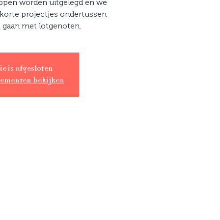
tappen worden uitgelegd en we
 korte projectjes ondertussen
k gaan met lotgenoten.
ie is afgesloten
nementen bekijken