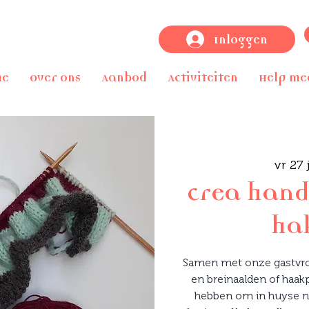
Inloggen
me
Over ons
Aanbod
Activiteiten
Help me
vr 27 
crea hand
hak
Samen met onze gastvro
en breinaalden of haakp
hebben om in huyse n