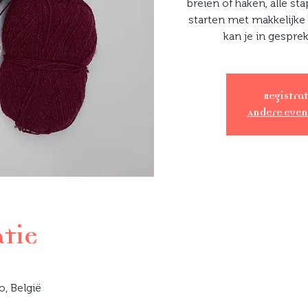
breien of haken, alle s
starten met makkelijke
kan je in gespre
Registrat
Andere eve
atie
o, België