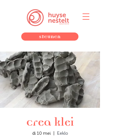
Steunen
Crea klei
di 10 mei
  |  
Eeklo