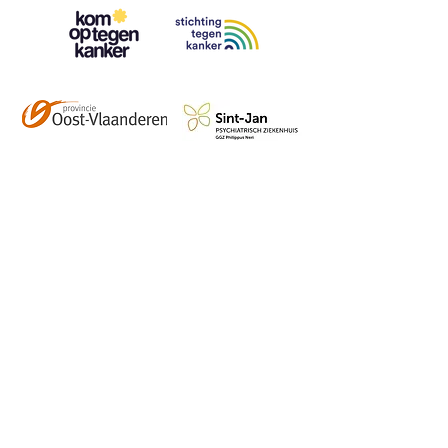
Contact
info@vzwhuysenestelt.be
+32 470 10 54 36
www.vzwhuysenestelt.be
Roze 150, 9900 Eeklo