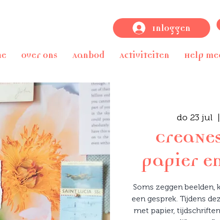
Inloggen
me
Over ons
Aanbod
Activiteiten
Help me
do 23 jul
  |
CreaNes
papier en
Soms zeggen beelden, 
een gesprek. Tijdens de
met papier, tijdschrifte