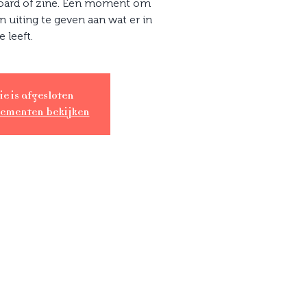
oard of zine. Een moment om
n uiting te geven aan wat er in
je leeft.
ie is afgesloten
nementen bekijken