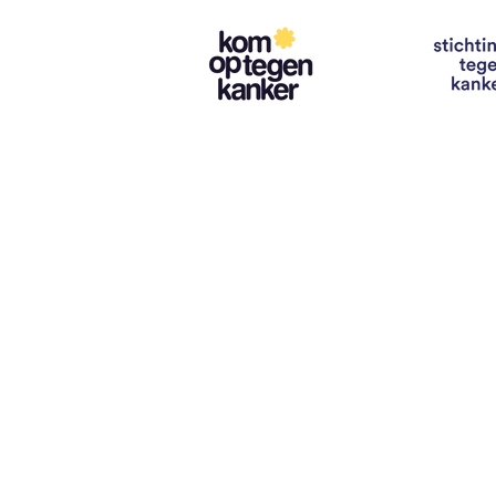
Contact
info@vzwhuysenestelt.be
+32 470 10 54 36
www.vzwhuysenestelt.be
Roze 150, 9900 Eeklo