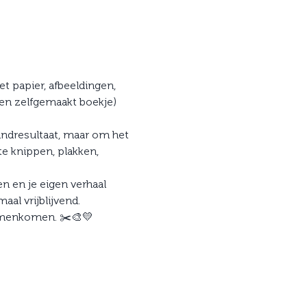
 papier, afbeeldingen, 
en zelfgemaakt boekje) 
eindresultaat, maar om het 
e knippen, plakken, 
 en je eigen verhaal 
aal vrijblijvend.
 samenkomen. ✂️🎨💛