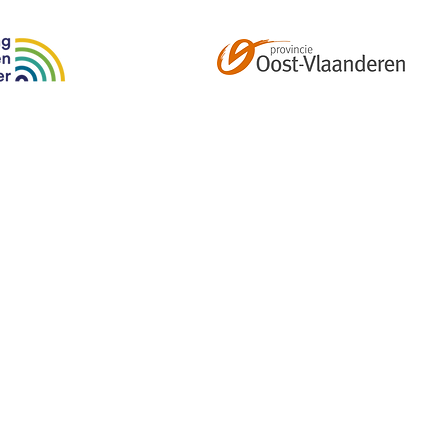
Abonneer je op onze tweemaandelijkse nieuwsbrief e
kalender, nieuwtjes en meer!
Email
*