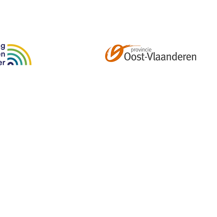
Abonneer je op onze tweemaandelijkse nieuwsbrief e
kalender, nieuwtjes en meer!
Email
*