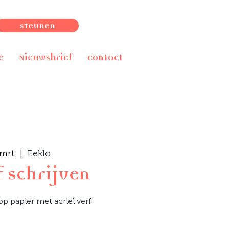
Steunen
e
Nieuwsbrief
Contact
 mrt
  |  
Eeklo
f schrijven
p papier met acriel verf.