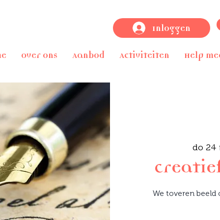
Inloggen
me
Over ons
Aanbod
Activiteiten
Help me
do 24
creatie
We toveren beeld o