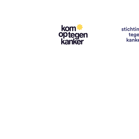
Contact
info@vzwhuysenestelt.be
+32 470 10 54 36
www.vzwhuysenestelt.be
Roze 150, 9900 Eeklo