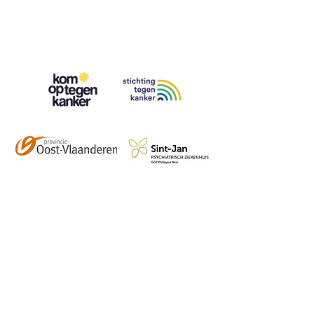
Contact
info@vzwhuysenestelt.be
+32 470 10 54 36
www.vzwhuysenestelt.be