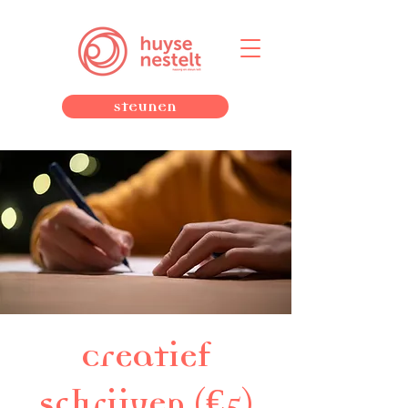
Steunen
Creatief
schrijven (€5)