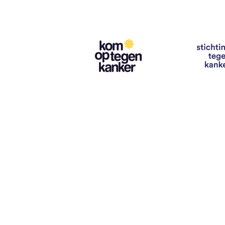
Contact
info@vzwhuysenestelt.be
+32 470 10 54 36
www.vzwhuysenestelt.be
Roze 150, 9900 Eeklo