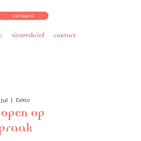
Steunen
e
Nieuwsbrief
Contact
jul
  |  
Eeklo
 open op
spraak