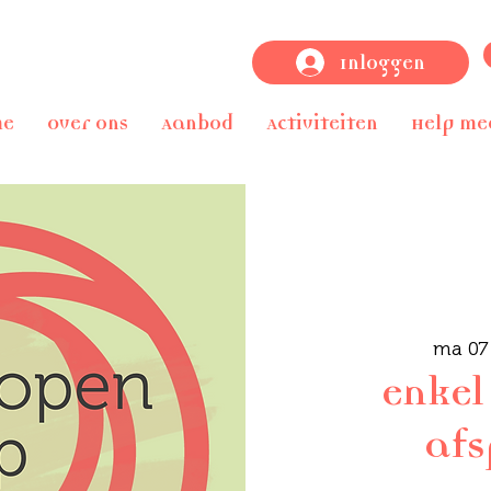
Inloggen
me
Over ons
Aanbod
Activiteiten
Help me
ma 07 
enkel
af