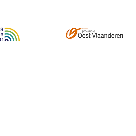
Abonneer je op onze tweemaandelijkse nieuwsbrief e
kalender, nieuwtjes en meer!
Email
*