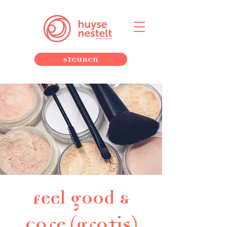
Steunen
Feel good &
Care (gratis)