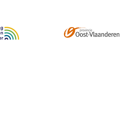
Abonneer je op onze tweemaandelijkse nieuwsbrief e
kalender, nieuwtjes en meer!
Email
*