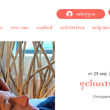
Inloggen
me
Over ons
Aanbod
Activiteiten
Help me
vr 29 sep
  
gelaa
Ontspan