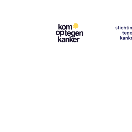
Contact
info@vzwhuysenestelt.be
+32 470 10 54 36
www.vzwhuysenestelt.be
Roze 150, 9900 Eeklo