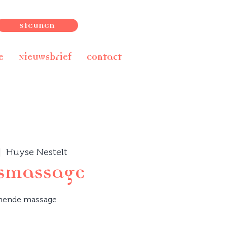
Steunen
e
Nieuwsbrief
Contact
|  
Huyse Nestelt
tsmassage
nende massage