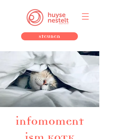
Steunen
infomoment
ism KOTK