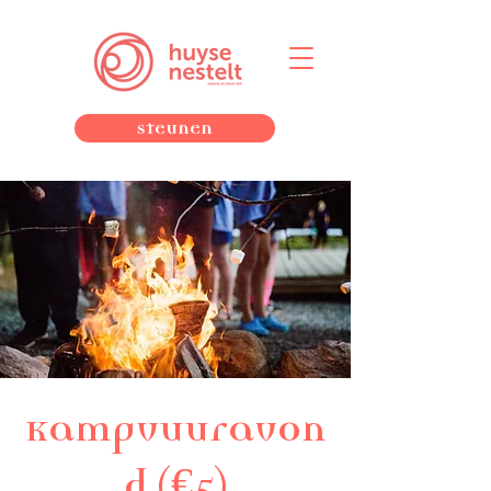
Steunen
Kampvuuravon
d (€5)