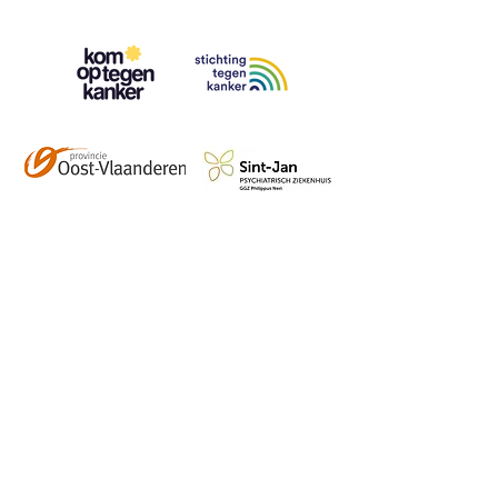
Contact
info@vzwhuysenestelt.be
+32 470 10 54 36
www.vzwhuysenestelt.be
Roze 150, 9900 Eeklo