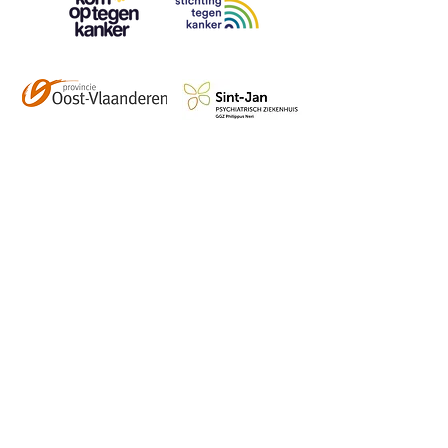
Contact
info@vzwhuysenestelt.be
+32 470 10 54 36
www.vzwhuysenestelt.be
Roze 150, 9900 Eeklo
Abonneer je op onze 