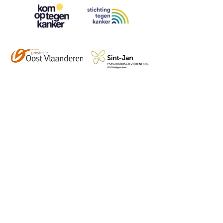
Contact
info@vzwhuysenestelt.be
+32 470 10 54 36
www.vzwhuysenestelt.be
Roze 150, 9900 Eeklo