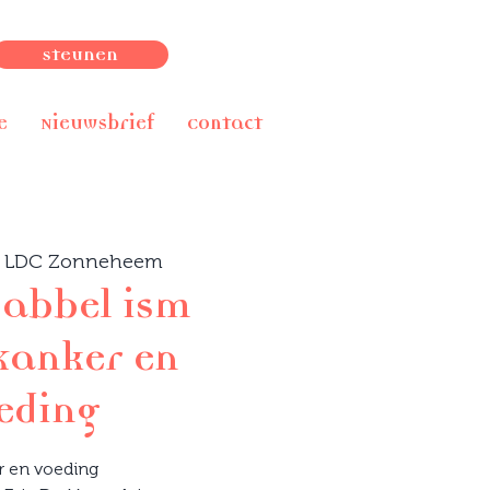
Steunen
e
Nieuwsbrief
Contact
 
LDC Zonneheem
babbel ism
Kanker en
eding
r en voeding