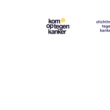
Contact
info@vzwhuysenestelt.be
+32 470 10 54 36
www.vzwhuysenestelt.be
Roze 150, 9900 Eeklo