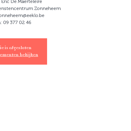
g. Eric De Maerteleire
 Dienstencentrum Zonneheem
zonneheem@eeklo.be
ie is afgesloten
nementen bekijken