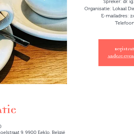
Spreker: dr. i
Organisatie: Lokaal
E-mailadres: 
Registrat
Andere eve
atie
0
lstraat 9, 9900 Eeklo, België