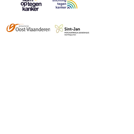
Contact
info@vzwhuysenestelt.be
+32 470 10 54 36
www.vzwhuysenestelt.be
Roze 150, 9900 Eeklo
Abonneer je op onze 