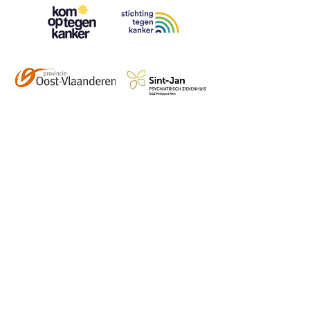
Contact
info@vzwhuysenestelt.be
+32 470 10 54 36
www.vzwhuysenestelt.be
Roze 150, 9900 Eeklo