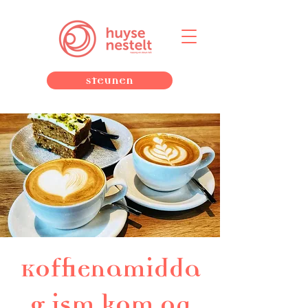
Steunen
Koffienamidda
g ism kom op