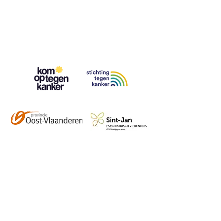
Contact
info@vzwhuysenestelt.be
+32 470 10 54 36