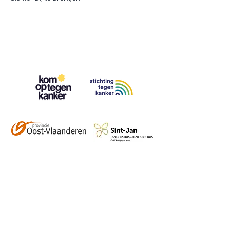
Contact
info@vzwhuysenestelt.be
+32 470 10 54 36