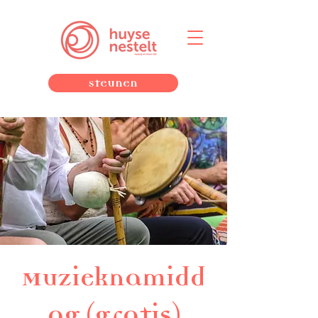
Steunen
Muzieknamidd
ag (gratis)