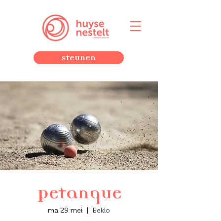
Steunen
Petanque
ma 29 mei
  |  
Eeklo