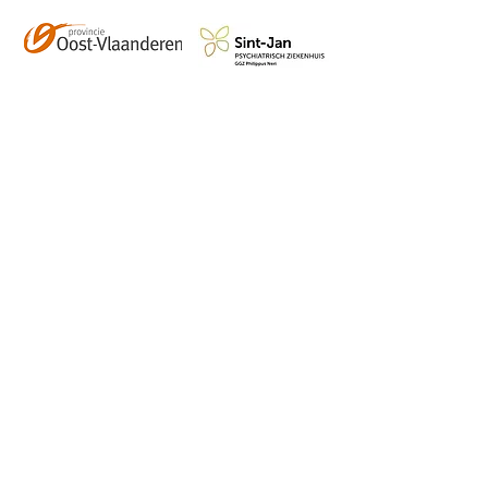
Contact
info@vzwhuysenestelt.be
+32 470 10 54 36
www.vzwhuysenestelt.be
Roze 150, 9900 Eeklo
Abonneer je op onze 
tweemaandelijkse nieuwsbrief 
en blijf op de hoogte van de 
kalender, nieuwtjes en meer!