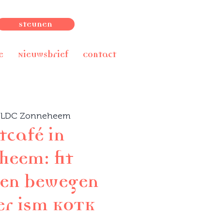
Steunen
e
Nieuwsbrief
Contact
 
LDC Zonneheem
tcafé in
heem: fit
 en bewegen
er ism KOTK