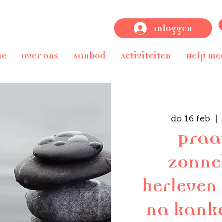
Inloggen
me
Over ons
Aanbod
Activiteiten
Help me
do 16 feb
  | 
Praa
zonne
herleven
na kank