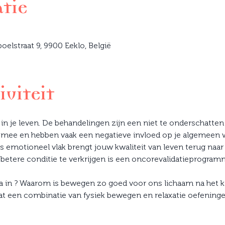
atie
elstraat 9, 9900 Eeklo, België
iviteit
in je leven. De behandelingen zijn een niet te onderschatte
ee en hebben vaak een negatieve invloed op je algemeen w
ls emotioneel vlak brengt jouw kwaliteit van leven terug naa
etere conditie te verkrijgen is een oncorevalidatieprogramm
in ? Waarom is bewegen zo goed voor ons lichaam na het kr
dat een combinatie van fysiek bewegen en relaxatie oefenin