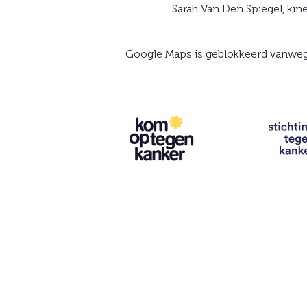
Sarah Van Den Spiegel, kin
Google Maps is geblokkeerd vanwege 
Contact
info@vzwhuysenestelt.be
+32 470 10 54 36