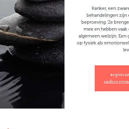
Kanker, een zware
behandelingen zijn 
beproeving. Ze breng
mee en hebben vaak e
algemeen welzijn. Een 
op fysiek als emotioneel
le
Registrat
Andere eve