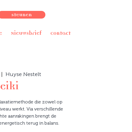
Steunen
e
Nieuwsbrief
Contact
 |  
Huyse Nestelt
eiki
elaxatiemethode die zowel op
iveau werkt. Via verschillende
hte aanrakingen brengt de
energetisch terug in balans.