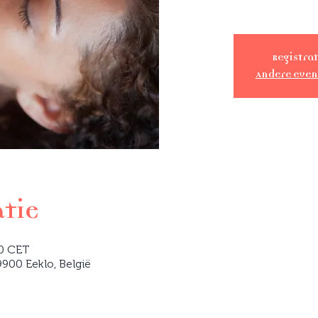
Registrat
Andere eve
atie
00 CET
900 Eeklo, België