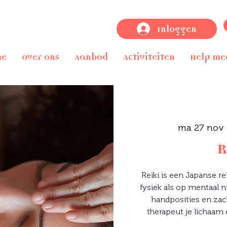
Inloggen
me
Over ons
Aanbod
Activiteiten
Help me
ma 27 nov
 
R
Reiki is een Japanse r
fysiek als op mentaal n
handposities en zac
therapeut je lichaam 