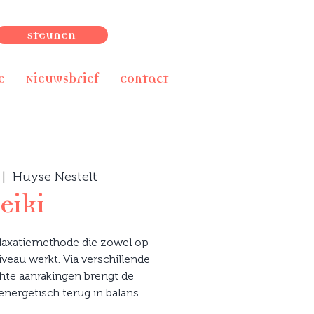
Steunen
e
Nieuwsbrief
Contact
 |  
Huyse Nestelt
eiki
elaxatiemethode die zowel op
iveau werkt. Via verschillende
hte aanrakingen brengt de
energetisch terug in balans.