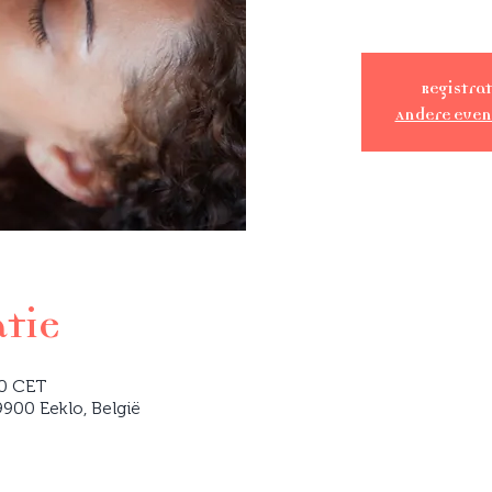
Registrat
Andere eve
atie
00 CET
900 Eeklo, België