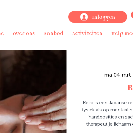
Inloggen
me
Over ons
Aanbod
Activiteiten
Help me
ma 04 mrt
 
R
Reiki is een Japanse r
fysiek als op mentaal n
handposities en zac
therapeut je lichaam 