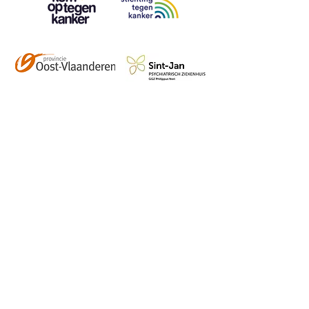
Contact
info@vzwhuysenestelt.be
+32 470 10 54 36
www.vzwhuysenestelt.be
Roze 150, 9900 Eeklo
Abonneer je op onze 