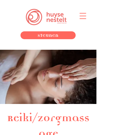
Steunen
Reiki/zorgmass
age