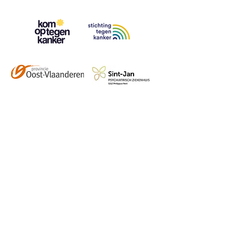
Contact
info@vzwhuysenestelt.be
+32 470 10 54 36
www.vzwhuysenestelt.be
Roze 150, 9900 Eeklo