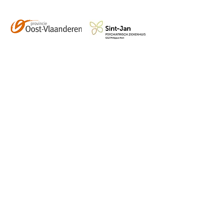
Contact
info@vzwhuysenestelt.be
+32 470 10 54 36
www.vzwhuysenestelt.be
Roze 150, 9900 Eeklo
Abonneer je op onze 
tweemaandelijkse nieuwsbrief 
en blijf op de hoogte van de 