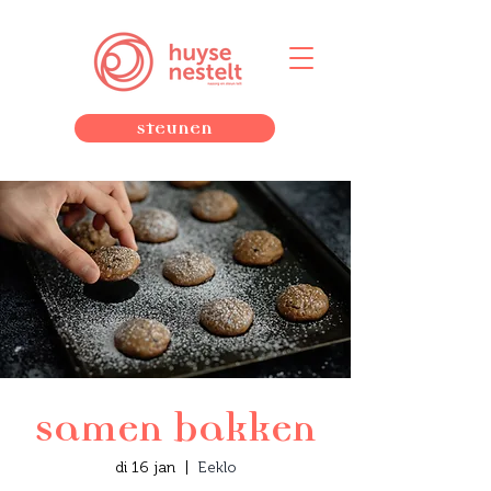
Steunen
Samen bakken
di 16 jan
  |  
Eeklo