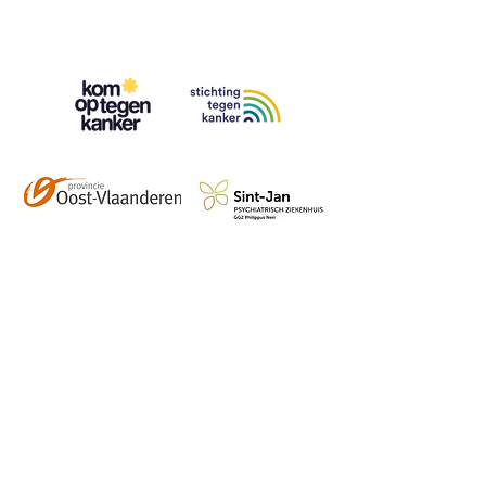
Contact
info@vzwhuysenestelt.be
+32 470 10 54 36
www.vzwhuysenestelt.be
Roze 150, 9900 Eeklo