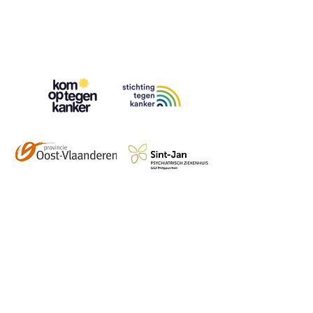
Contact
info@vzwhuysenestelt.be
+32 470 10 54 36
www.vzwhuysenestelt.be