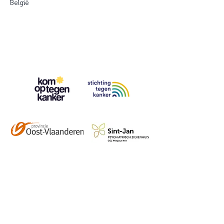
België
Contact
info@vzwhuysenestelt.be
+32 470 10 54 36