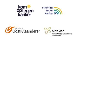
Contact
info@vzwhuysenestelt.be
+32 470 10 54 36
www.vzwhuysenestelt.be
Roze 150, 9900 Eeklo