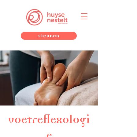
Steunen
voetreflexologi
e