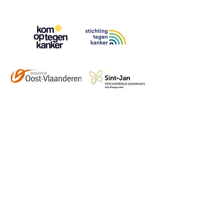
Contact
info@vzwhuysenestelt.be
+32 470 10 54 36
www.vzwhuysenestelt.be
Roze 150, 9900 Eeklo