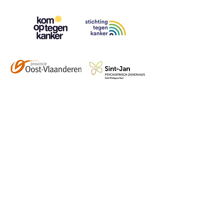
Contact
info@vzwhuysenestelt.be
+32 470 10 54 36
www.vzwhuysenestelt.be
Roze 150, 9900 Eeklo