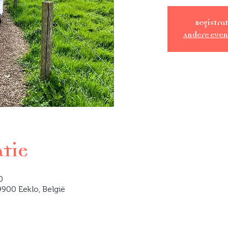
Registrat
Andere eve
atie
0
900 Eeklo, België