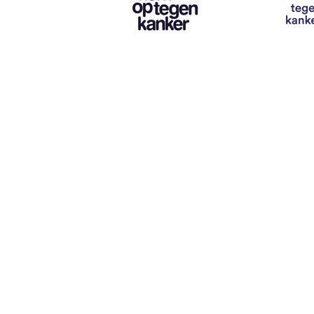
Contact
info@vzwhuysenestelt.be
+32 470 10 54 36
www.vzwhuysenestelt.be
Roze 150, 9900 Eeklo