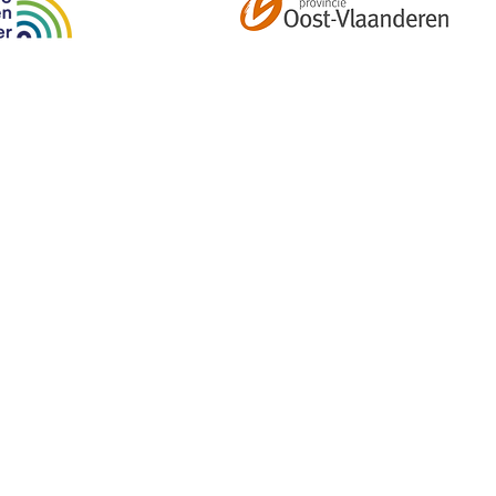
Abonneer je op onze tweemaandelijkse nieuwsbrief e
kalender, nieuwtjes en meer!
Email
*