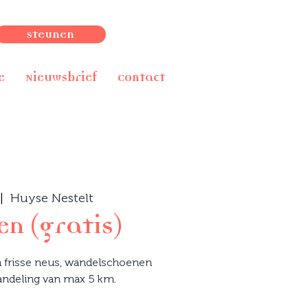
Steunen
e
Nieuwsbrief
Contact
|  
Huyse Nestelt
n (gratis)
 frisse neus, wandelschoenen
andeling van max 5 km.