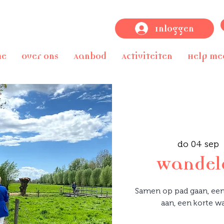
Inloggen
me
Over ons
Aanbod
Activiteiten
Help me
do 04 sep
  
Wandele
Samen op pad gaan, een
aan, een korte w