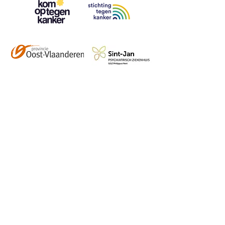
Contact
info@vzwhuysenestelt.be
+32 470 10 54 36
www.vzwhuysenestelt.be
Roze 150, 9900 Eeklo
Abonneer je op onze 