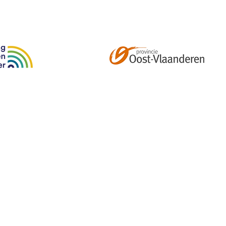
Abonneer je op onze tweemaandelijkse nieuwsbrief e
kalender, nieuwtjes en meer!
Email
*