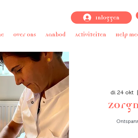
Inloggen
me
Over ons
Aanbod
Activiteiten
Help me
di 24 okt
  
Zorg
Ontspan