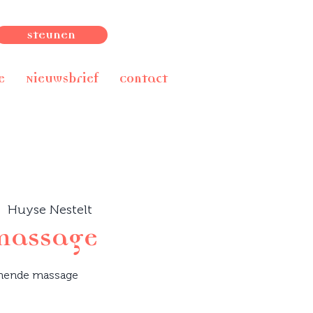
Steunen
e
Nieuwsbrief
Contact
|  
Huyse Nestelt
massage
nende massage