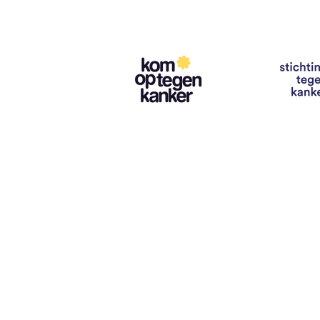
Contact
info@vzwhuysenestelt.be
+32 470 10 54 36
www.vzwhuysenestelt.be
Roze 150, 9900 Eeklo