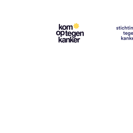
Contact
info@vzwhuysenestelt.be
+32 470 10 54 36
www.vzwhuysenestelt.be
Roze 150, 9900 Eeklo