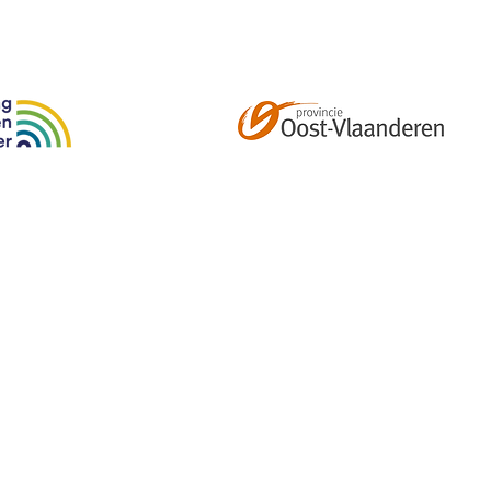
Abonneer je op onze tweemaandelijkse nieuwsbrief e
kalender, nieuwtjes en meer!
Email
*