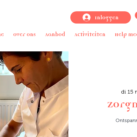
Inloggen
me
Over ons
Aanbod
Activiteiten
Help me
di 15 
Zorg
Ontspan