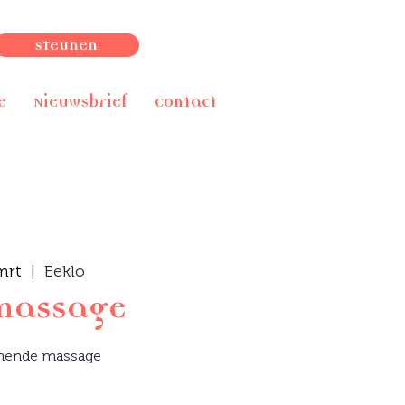
Steunen
e
Nieuwsbrief
Contact
mrt
  |  
Eeklo
massage
nende massage