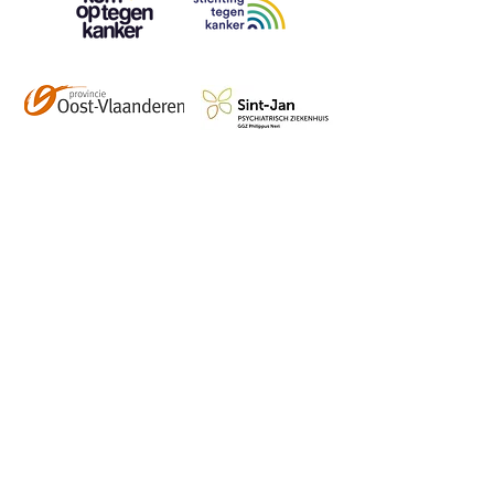
Contact
info@vzwhuysenestelt.be
+32 470 10 54 36
www.vzwhuysenestelt.be
Roze 150, 9900 Eeklo
Abonneer je op onze 