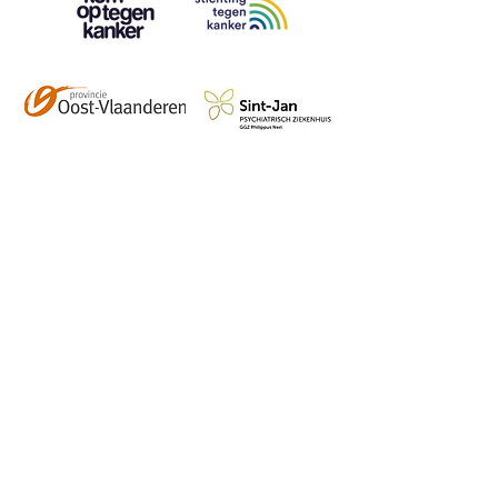
Contact
info@vzwhuysenestelt.be
+32 470 10 54 36
www.vzwhuysenestelt.be
Roze 150, 9900 Eeklo
Abonneer je op onze 