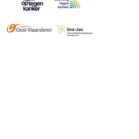
Contact
info@vzwhuysenestelt.be
+32 470 10 54 36
www.vzwhuysenestelt.be
Roze 150, 9900 Eeklo
Abonneer je op onze 