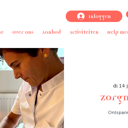
Inloggen
me
Over ons
Aanbod
Activiteiten
Help me
di 14 
Zorg
Ontspan