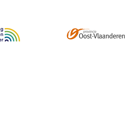
Abonneer je op onze tweemaandelijkse nieuwsbrief e
kalender, nieuwtjes en meer!
Email
*