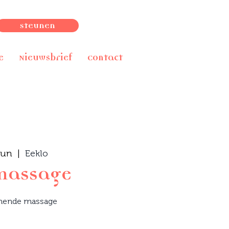
Steunen
e
Nieuwsbrief
Contact
jun
  |  
Eeklo
massage
nende massage