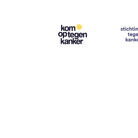
Contact
info@vzwhuysenestelt.be
+32 470 10 54 36
www.vzwhuysenestelt.be
Roze 150, 9900 Eeklo