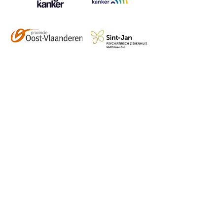
Contact
info@vzwhuysenestelt.be
+32 470 10 54 36
www.vzwhuysenestelt.be
Roze 150, 9900 Eeklo
Abonneer je op onze 
tweemaandelijkse nieuwsbrief 