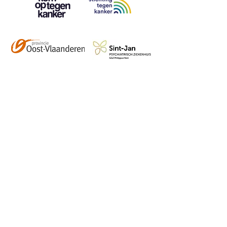
Contact
info@vzwhuysenestelt.be
+32 470 10 54 36
www.vzwhuysenestelt.be
Roze 150, 9900 Eeklo
Abonneer je op onze 