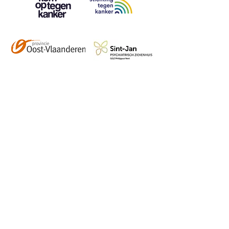
Contact
info@vzwhuysenestelt.be
+32 470 10 54 36
www.vzwhuysenestelt.be
Roze 150, 9900 Eeklo
Abonneer je op onze 