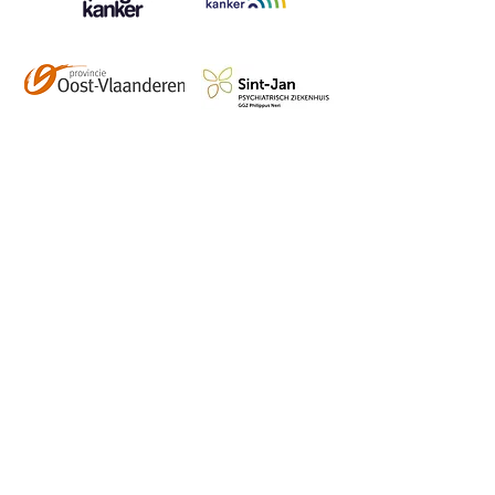
Contact
info@vzwhuysenestelt.be
+32 470 10 54 36
www.vzwhuysenestelt.be
Roze 150, 9900 Eeklo
Abonneer je op onze 
tweemaandelijkse nieuwsbrief 