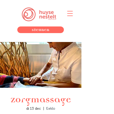
Steunen
Zorgmassage
di 13 dec
  |  
Eeklo