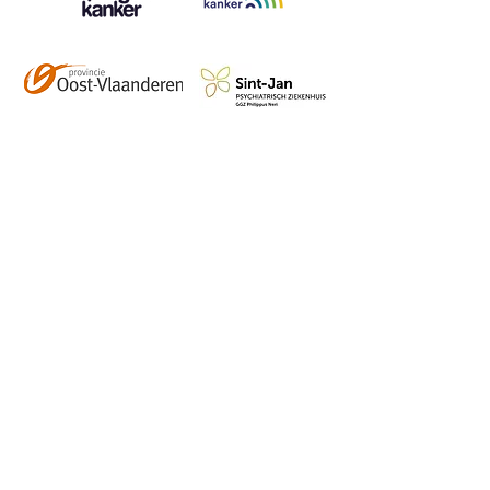
Contact
info@vzwhuysenestelt.be
+32 470 10 54 36
www.vzwhuysenestelt.be
Roze 150, 9900 Eeklo
Abonneer je op onze 
tweemaandelijkse nieuwsbrief 