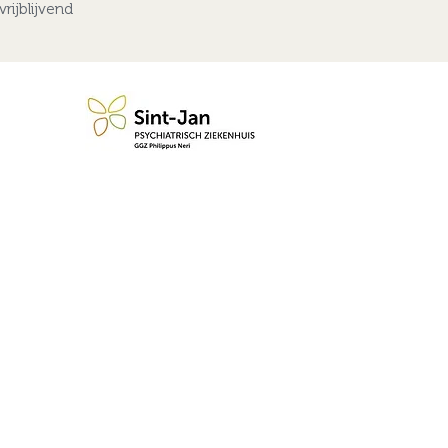
rijblijvend
n blijf op de hoogte van de 
Abonneren