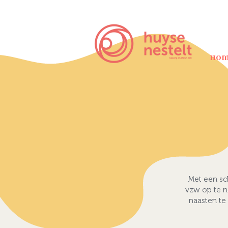
Ho
Met een sch
vzw op te n
naasten te 