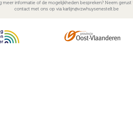
ag meer informatie of de mogelijkheden bespreken? Neem gerust v
contact met ons op via
karlijn@vzwhuysenestelt.be
Abonneer je op onze tweemaandelijkse nieuwsbrief e
kalender, nieuwtjes en meer!
Email
*